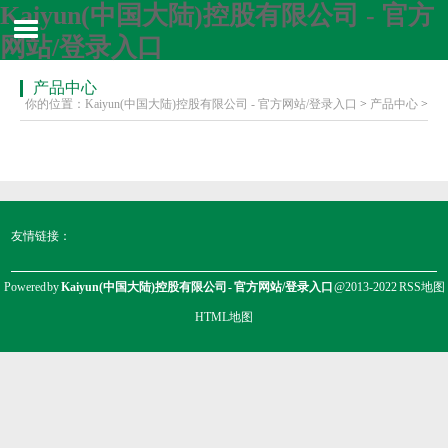
Kaiyun(中国大陆)控股有限公司 - 官方
网站/登录入口
产品中心
你的位置：
Kaiyun(中国大陆)控股有限公司 - 官方网站/登录入口
>
产品中心
>
友情链接：
Powered by
Kaiyun(中国大陆)控股有限公司 - 官方网站/登录入口
@2013-2022
RSS地图
HTML地图