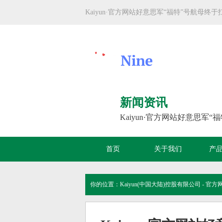
Kaiyun·官方网站好意思军“福特”号航母终于扛
新闻资讯
Kaiyun·官方网站好意思军“
首页
关于我们
产
你的位置：
Kaiyun(中国大陆)控股有限公司 - 官