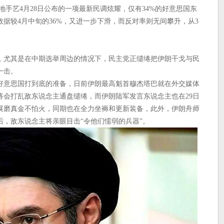
地手艺4月28日公布的一项最新民调炫耀，仅有34%的好意思国东
据较4月中旬的36%，又进一步下滑，而反对率则无间攀升，从3
，尤其是在中期选举周边的情况下，民主党正缱绻把伊朗干戈与民
一击。
好意思国打到底的准备，日前伊朗最高魁首穆杰塔巴就在外交媒体
将会打乱敌东说念主通盘缱绻，而伊朗陆军发言东说念主也在29日
展磨真金不怕火，同期也在全力坐褥和更新装备，此外，伊朗舟师
后，敌东说念主将亲眼目击“令他们懦弱的兵器”。