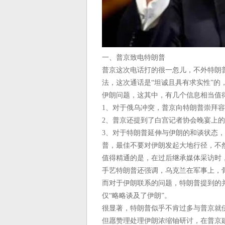
一、普京致电特朗普
普京这次电话打的很一忽儿，不外特朗
法，这次通话是“坦诚且具有求实性”
伊朗问题，这其中，有几个信息相当值
1、对于俄乌冲突，普京向特朗普崇拜
2、普京还提到了白宫记者协会晚宴上
3、对于特朗普延伸与伊朗的和谈状态
普，最佳不要对伊朗发起大地行径，不然
值得精通的是，在过后继承媒体采访时
手艺特朗普还强调，乌克兰在军事上，骨
而对于伊朗联系的问题，特朗普提到的
仅“略略谈及了伊朗”。
很显著，特朗普似乎不肯过多与普京就
但愿赞理处理伊朗浓缩铀研讨，在普京