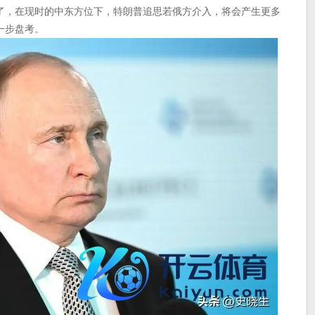
了，在现时的中东方位下，特朗普追思若俄方介入，将会产生更多
一步盘考。