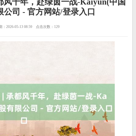
承都风千年，赴绿茵一战-Kaiyun(中国
公司 - 官方网站/登录入口
2026-05-13 08:59 点击次数：129