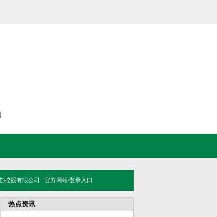
口
国大陆)控股有限公司 - 官方网站/登录入口
热点资讯