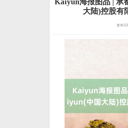
Kaiyun海报图品 | 
大陆)控股有限
发布日期：