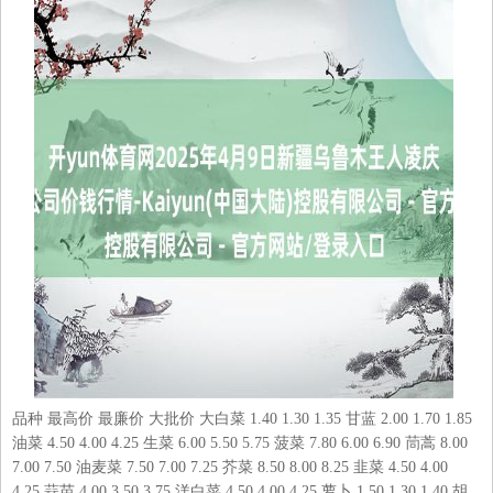
品种 最高价 最廉价 大批价 大白菜 1.40 1.30 1.35 甘蓝 2.00 1.70 1.85
油菜 4.50 4.00 4.25 生菜 6.00 5.50 5.75 菠菜 7.80 6.00 6.90 茼蒿 8.00
7.00 7.50 油麦菜 7.50 7.00 7.25 芥菜 8.50 8.00 8.25 韭菜 4.50 4.00
4.25 蒜苗 4.00 3.50 3.75 洋白菜 4.50 4.00 4.25 萝卜 1.50 1.30 1.40 胡