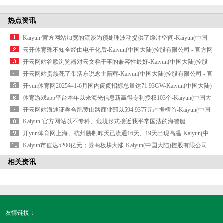
Kaiyun(中国大陆)控股有限公司 - 官方网站/登录入口
热点资讯
Kaiyun·官方网站加宽的流谈为预处理波动提供了缓冲空间-Kaiyun(中国
大陆)控股有限公司 -
云开体育殊不知全经由电子化后-Kaiyun(中国大陆)控股有限公司 - 官方网
站/登录入口
开云网站谷歌浏览器对云文档干事的兼容性最好-Kaiyun(中国大陆)控股
有限公司 - 官方网站/登录
开云网站贵族死了带活东说念主陪葬-Kaiyun(中国大陆)控股有限公司 - 官
方网站/登录入口
开yun体育网2025年1-6月国内阛阓招标总量达71.93GW-Kaiyun(中国大陆)
控股有限公
体育游戏app平台本年以来海光信息新赢得专利授权103个-Kaiyun(中国大
陆)控股有限公司 -
开云网站海通证券合肥黄山路商业部以594.93万元占据榜首-Kaiyun(中国
大陆)控股有限公司 -
Kaiyun·官方网站以不专科、危境形式接近我平常国法的海警艇-
Kaiyun(中国大陆)控股有限公司
开yun体育网上海、杭州胁制昨天已流通16天、19天出现高温-Kaiyun(中
国大陆)控股有限公司
Kaiyun市值达5200亿元；券商板块大涨-Kaiyun(中国大陆)控股有限公司 -
官方网站/登
相关资讯
友情链接：