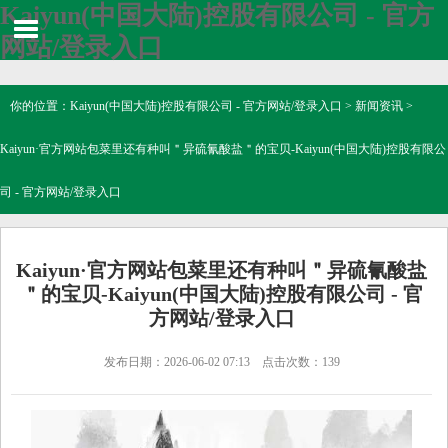
Kaiyun(中国大陆)控股有限公司 - 官方
网站/登录入口
你的位置：
Kaiyun(中国大陆)控股有限公司 - 官方网站/登录入口
>
新闻资讯
>
Kaiyun·官方网站包菜里还有种叫＂异硫氰酸盐＂的宝贝-Kaiyun(中国大陆)控股有限公
司 - 官方网站/登录入口
Kaiyun·官方网站包菜里还有种叫＂异硫氰酸盐
＂的宝贝-Kaiyun(中国大陆)控股有限公司 - 官
方网站/登录入口
发布日期：2026-06-02 07:13 点击次数：139