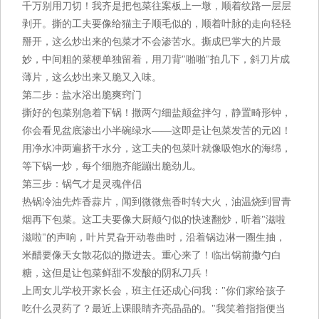
千万别用刀切！我齐是把包菜往案板上一墩，顺着纹路一层层
剥开。撕的工夫要像给猫主子顺毛似的，顺着叶脉的走向轻轻
掰开，这么炒出来的包菜才不会渗苦水。撕成巴掌大的片最
妙，中间粗的菜梗单独留着，用刀背"啪啪"拍几下，斜刀片成
薄片，这么炒出来又脆又入味。
第二步：盐水浴出脆爽窍门
撕好的包菜别急着下锅！撒两勺细盐颠盆拌匀，静置畸形钟，
你会看见盆底渗出小半碗绿水——这即是让包菜发苦的元凶！
用净水冲两遍挤干水分，这工夫的包菜叶就像吸饱水的海绵，
等下锅一炒，每个细胞齐能蹦出脆劲儿。
第三步：锅气才是灵魂伴侣
热锅冷油先炸香蒜片，闻到微微焦香时转大火，油温烧到冒青
烟再下包菜。这工夫要像大厨颠勺似的快速翻炒，听着"滋啦
滋啦"的声响，叶片旯旮开动卷曲时，沿着锅边淋一圈生抽，
米醋要像天女散花似的撒进去。重心来了！临出锅前撒勺白
糖，这但是让包菜鲜甜不发酸的阴私刀兵！
上周女儿学校开家长会，班主任还成心问我："你们家给孩子
吃什么灵药了？最近上课眼睛齐亮晶晶的。"我笑着指指便当