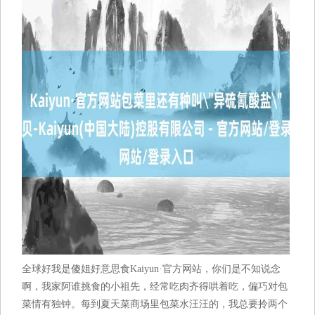
全球好我是傻姐好意思食Kaiyun·官方网站，你们是不知说念
啊，我家阿谁挑食的小祖先，经常吃肉齐得哄着吃，偏巧对包
菜情有独钟。每到夏天菜商场里包菜水汪汪的，我总要拎两个