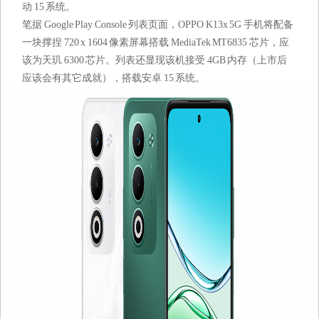
动 15 系统。
笔据 Google Play Console 列表页面，OPPO K13x 5G 手机将配备
一块撑捏 720 x 1604 像素屏幕搭载 MediaTek MT6835 芯片，应
该为天玑 6300 芯片。列表还显现该机接受 4GB 内存（上市后
应该会有其它成就），搭载安卓 15 系统。