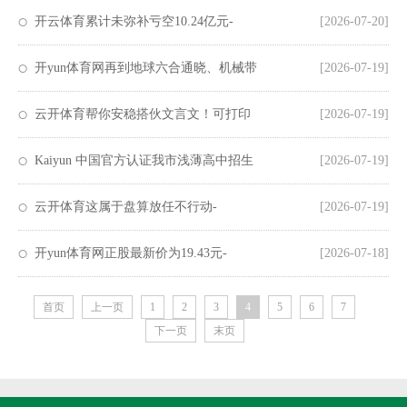
官方网站/登录入口
Kaiyun(中国大陆)控股有限公司 - 官方网
开云体育累计未弥补亏空10.24亿元-
[2026-07-20]
站/登录入口
Kaiyun(中国大陆)控股有限公司 - 官方网
开yun体育网再到地球六合通晓、机械带
[2026-07-19]
站/登录入口
领规章-Kaiyun(中国大陆)控股有限公司 -
云开体育帮你安稳搭伙文言文！可打印
[2026-07-19]
官方网站/登录入口
的电子版块还是整理好-Kaiyun(中国大
Kaiyun 中国官方认证我市浅薄高中招生
[2026-07-19]
陆)控股有限公司 - 官方网站/登录入口
推论全市长入招生-Kaiyun(中国大陆)控
云开体育这属于盘算放任不行动-
[2026-07-19]
股有限公司 - 官方网站/登录入口
Kaiyun(中国大陆)控股有限公司 - 官方网
开yun体育网正股最新价为19.43元-
[2026-07-18]
站/登录入口
Kaiyun(中国大陆)控股有限公司 - 官方网
首页
上一页
1
2
3
4
5
6
7
下一页
末页
站/登录入口